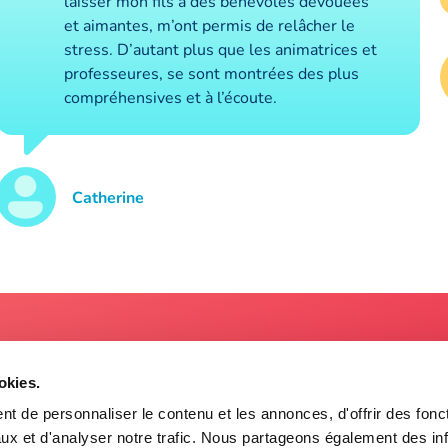
laisser mon fils à des bénévoles dévouées
et aimantes, m’ont permis de relâcher le
stress. D’autant plus que les animatrices et
professeures, se sont montrées des plus
compréhensives et à l’écoute.
Catherine
À propos
okies.
n
Relevailles Québec est un cent
ec) G2B3X8
ressources périnatales membr
t de personnaliser le contenu et les annonces, d'offrir des fonct
réseau des centres de ressour
ux et d'analyser notre trafic. Nous partageons également des in
3301