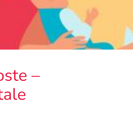
oste –
tale