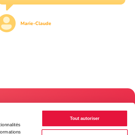
Marie-Claude
re de
Tout autoriser
e du
ionnalités
ces
formations