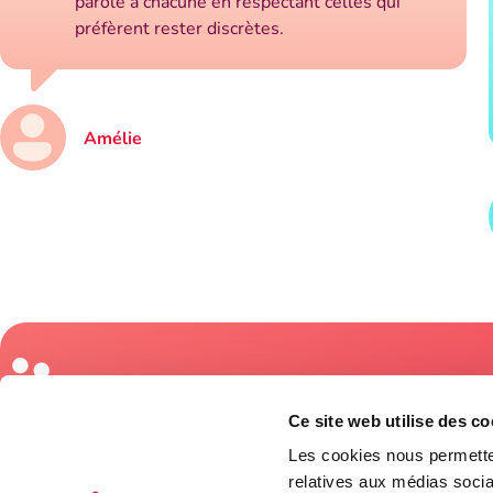
parole à chacune en respectant celles qui
préfèrent rester discrètes.
Amélie
Coordonnées
Ce site web utilise des co
3845, rue Blai
Québec (Québ
Les cookies nous permetten
Entraide postpartum
relatives aux médias socia
418 688-