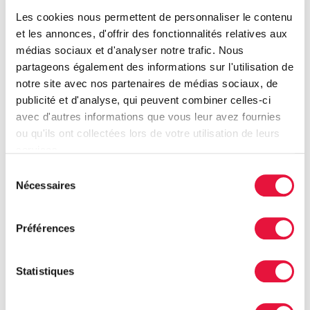
Les cookies nous permettent de personnaliser le contenu
et les annonces, d'offrir des fonctionnalités relatives aux
médias sociaux et d'analyser notre trafic. Nous
partageons également des informations sur l'utilisation de
notre site avec nos partenaires de médias sociaux, de
Atelier de préparation de purées pour
publicité et d'analyse, qui peuvent combiner celles-ci
bébé 27 août
avec d'autres informations que vous leur avez fournies
27 août 2026
ou qu'ils ont collectées lors de votre utilisation de leurs
services.
Voir les détails
Sélection
Nécessaires
du
consentement
Préférences
Statistiques