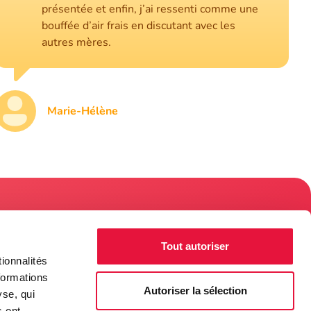
présentée et enfin, j’ai ressenti comme une
bouffée d’air frais en discutant avec les
autres mères.
Marie-Hélène
re de
Tout autoriser
e du
ionnalités
ces
formations
)
Autoriser la sélection
yse, qui
s ont