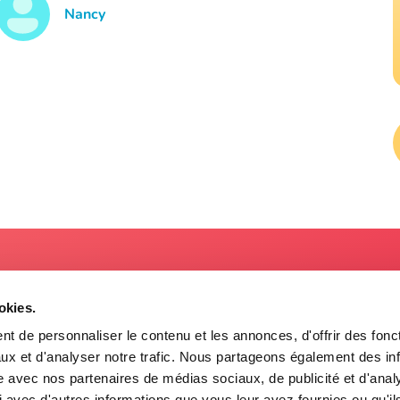
Nancy
À propos
okies.
n
Relevailles Québec est un cent
ec) G2B3X8
ressources périnatales membr
t de personnaliser le contenu et les annonces, d'offrir des fonct
réseau des centres de ressour
ux et d'analyser notre trafic. Nous partageons également des in
3301
périnatales du Québec (RCRPQ
site avec nos partenaires de médias sociaux, de publicité et d'anal
levaillesquebec.com
 avec d'autres informations que vous leur avez fournies ou qu'il