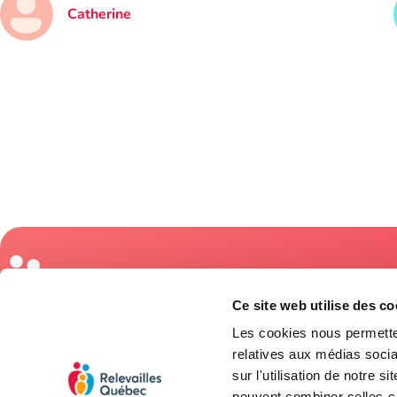
Catherine
Coordonnées
Ce site web utilise des co
3845, rue Blai
Québec (Québ
Les cookies nous permetten
Entraide postpartum
relatives aux médias socia
418 688-
sur l'utilisation de notre 
Relevailles (Aide à domicile)
accueil@re
peuvent combiner celles-ci