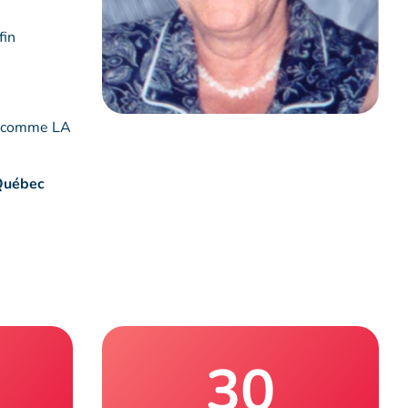
fin
nu comme LA
 Québec
30