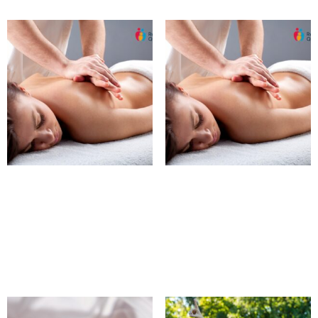
COMPLET-Maman-Zen AM
COMPLET-Maman-Zen PM
26 août
26 août
25,00
$
25,00
$
Choix des options
Choix des options