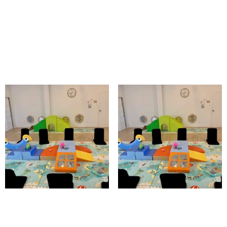
Musique estivale 28 août
9h
10,00
$
Ajouter au panier
Matinée motricité 18 août
Matinée motricité 25 août
5,00
$
5,00
$