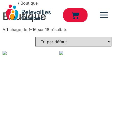
Accueil
/ Boutique
Boutique
Affichage de 1–16 sur 18 résultats
Atelier de préparation de
purées pour bébé 27 août
Atelier de fabrication d’un
bracelet d’intention 25
10,00
$
août
Lire la suite
25,00
$
Select options