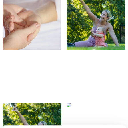
COMPLET-Pause Bien-être
COMPLET-Yoga avec bébé
21 août
en plein air 24 août
25,00
$
20,00
$
Lire la suite
Lire la suite
COMPLET«Beach party»