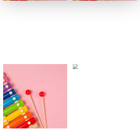
Éveil musical 6-18 mois -
Éveil musical 6-18 mois -
La nature 10 juillet 9h
Musique estivale 28 août
10h30
10,00
$
10,00
$
Ajouter au panier
Ajouter au panier
Lecture animée 20 août
10,00
$
Ajouter au panier
Éveil musical 6-18 mois -