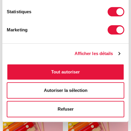
Statistiques
Don
Éveil musical 6-18 mois -
Marketing
La nature 10 juillet 10h30
Gratuit
10,00
$
Ajouter au panier
Afficher les détails
Ajouter au panier
Tout autoriser
Autoriser la sélection
Refuser