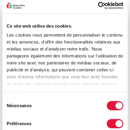
bébé 27 août
10,00
$
Lire la suite
Ce site web utilise des cookies.
Les cookies nous permettent de personnaliser le contenu
et les annonces, d'offrir des fonctionnalités relatives aux
COMPLET-Yoga avec bébé
en plein air 31 août
médias sociaux et d'analyser notre trafic. Nous
partageons également des informations sur l'utilisation de
20,00
$
notre site avec nos partenaires de médias sociaux, de
publicité et d'analyse, qui peuvent combiner celles-ci
Lire la suite
avec d'autres informations que vous leur avez fournies
ou qu'ils ont collectées lors de votre utilisation de leurs
services.
Sélection
Nécessaires
du
consentement
Préférences