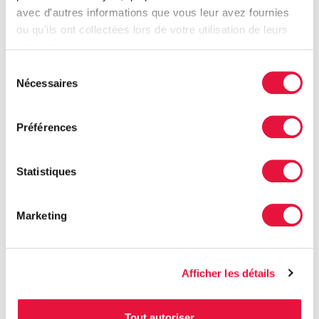
26 août
avec d'autres informations que vous leur avez fournies
25,00
$
ou qu'ils ont collectées lors de votre utilisation de leurs
services.
Choix des options
Sélection
Nécessaires
du
consentement
Préférences
Statistiques
Marketing
COMPLET-Maman-Zen PM
COMPLET-Pause Bien-être
Afficher les détails
26 août
21 août
25,00
$
25,00
$
Tout autoriser