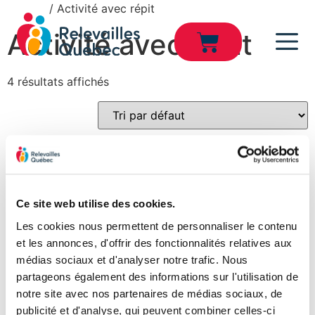
Accueil
/ Activité avec répit
Activité avec répit
4 résultats affichés
Ce site web utilise des cookies.
Atelier de fabrication d’un
Les cookies nous permettent de personnaliser le contenu
bracelet d’intention 25
août
et les annonces, d'offrir des fonctionnalités relatives aux
médias sociaux et d'analyser notre trafic. Nous
25,00
$
partageons également des informations sur l'utilisation de
Select options
notre site avec nos partenaires de médias sociaux, de
COMPLET-Maman-Zen AM
publicité et d'analyse, qui peuvent combiner celles-ci