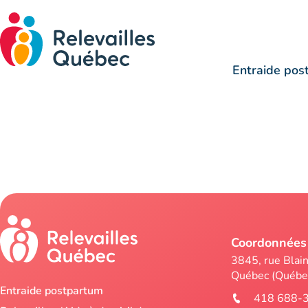
016
015
Entraide pos
014
011
Coordonnées
3845, rue Blai
Québec (Québ
Entraide postpartum
418 688-