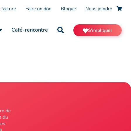
 facture
Faire un don
Blogue
Nous joindre
Café-rencontre
S'impliquer
re de
e du
ces
)