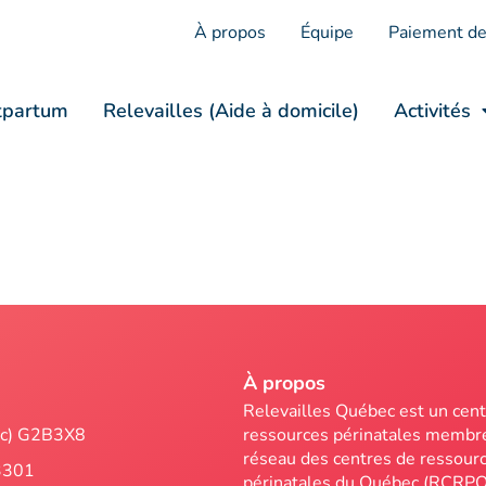
À propos
Équipe
Paiement de
tpartum
Relevailles (Aide à domicile)
Activités
À propos
n
Relevailles Québec est un cent
ec) G2B3X8
ressources périnatales membr
réseau des centres de ressour
3301
périnatales du Québec (RCRPQ