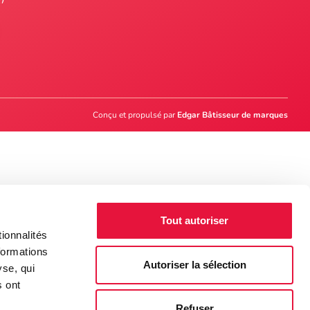
Conçu et propulsé par
Edgar Bâtisseur de marques
Tout autoriser
ionnalités
formations
Autoriser la sélection
yse, qui
s ont
Refuser