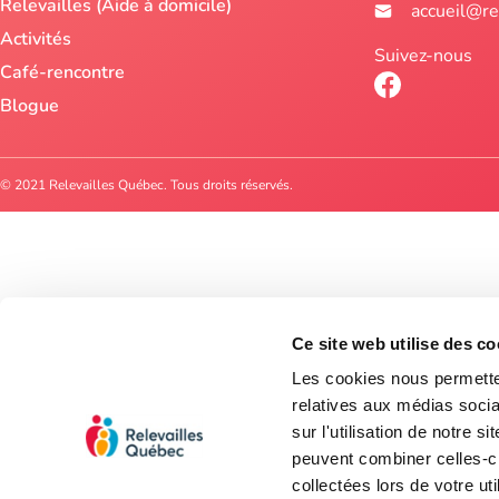
Relevailles (Aide à domicile)
accueil@re
Activités
Suivez-nous
Café-rencontre
Blogue
© 2021 Relevailles Québec. Tous droits réservés.
Ce site web utilise des co
Les cookies nous permetten
relatives aux médias socia
sur l'utilisation de notre 
peuvent combiner celles-ci
collectées lors de votre uti