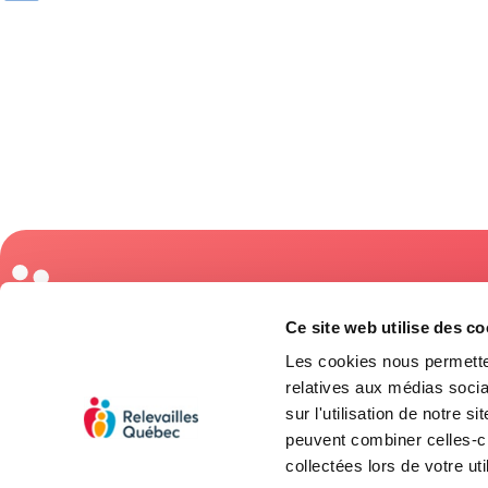
Coordonnées
Ce site web utilise des co
3845, rue Blai
Québec (Québ
Les cookies nous permetten
Entraide postpartum
relatives aux médias socia
418 688-
sur l'utilisation de notre 
Relevailles (Aide à domicile)
accueil@re
peuvent combiner celles-ci
Activités
Suivez-nous
collectées lors de votre uti
Café-rencontre