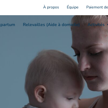
eures?
À propos
Équipe
Paiement de
tpartum
Relevailles (Aide à domicile)
Activités