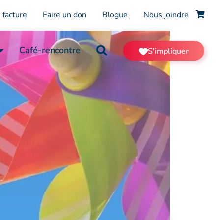
 facture
Faire un don
Blogue
Nous joindre
Café-rencontre
S'impliquer