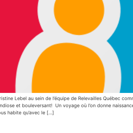
ristine Lebel au sein de l’équipe de Relevailles Québec comm
andiose et bouleversant! Un voyage où l’on donne naissance 
ous habite qu’avec le […]
nuelle 16 juin 2022- reconnai