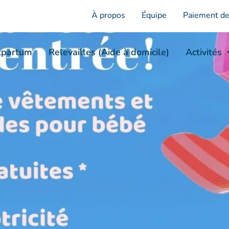
À propos
Équipe
Paiement de
tpartum
Relevailles (Aide à domicile)
Activités